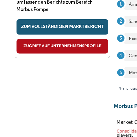
umfassenden Berichts zum Bereich
Ami
Morbus Pompe
San
Exe
Gen
Maz
*Haftungsau
Morbus 