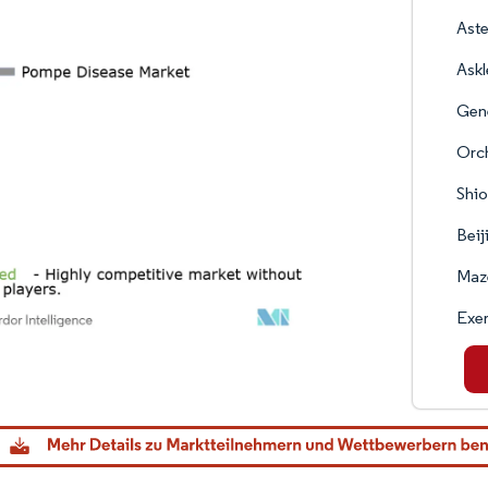
Aste
Askl
Gen
Orc
Shio
Beij
Maze
Exer