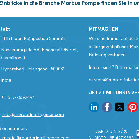
Einblicke in die Branche Morbus Pompe finden Sie in 
takt
MITMACHEN
11th Floor, Rajapushpa Summit
Wir sind immer auf der S
außergewöhnliches Maß 
Nanakramguda Rd, Financial District,
Neigung verfügen.
Gachibowli
Interessiert? Bitte mailen
Hyderabad, Telangana - 500032
careers@mordorintelli
India
JETZT MIT UNS IN V
+1 617-765-2493
info@mordorintelligence.com
ienanfragen:
D&B D-U-N-SÂ®
media@mordorintelligence.com
NUMBER : 85-427-9388