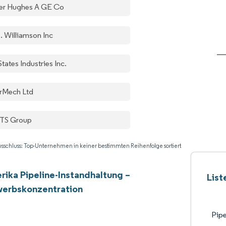
er Hughes A GE Co
. Williamson Inc
States Industries Inc.
rMech Ltd
TS Group
sschluss: Top-Unternehmen in keiner bestimmten Reihenfolge sortiert
ika Pipeline-Instandhaltung –
List
erbskonzentration
Pipe