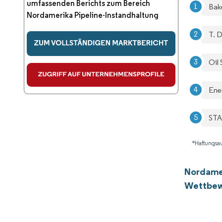
umfassenden Berichts zum Bereich
Bak
Nordamerika Pipeline-Instandhaltung
T. D
Oil 
Ene
STA
*Haftungsau
Nordamer
Wettbew