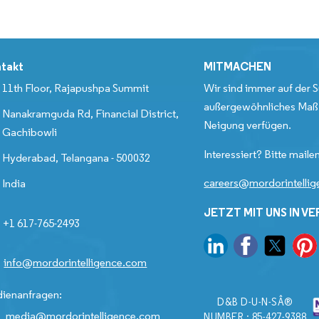
takt
MITMACHEN
11th Floor, Rajapushpa Summit
Wir sind immer auf der S
außergewöhnliches Maß 
Nanakramguda Rd, Financial District,
Neigung verfügen.
Gachibowli
Interessiert? Bitte mailen
Hyderabad, Telangana - 500032
careers@mordorintelli
India
JETZT MIT UNS IN V
+1 617-765-2493
info@mordorintelligence.com
ienanfragen:
D&B D-U-N-SÂ®
media@mordorintelligence.com
NUMBER : 85-427-9388