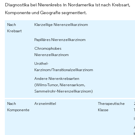
Diagnostika bei Nierenkrebs in Nordamerika ist nach Krebsart,
Komponente und Geografie segmentiert.
Nach
Klarzellige Nierenzellkarzinom
Krebsart
Papilläres Nierenzellkarzinom
Chromophobes
Nierenzellkarzinom
Urothel-
Karzinom/Transitionalzellkarzinom
Andere Nierenkrebsarten
(Wilms-Tumor, Nierensarkom,
Sammelrohr-Nierenzellkarzinom)
Nach
Arzneimittel
Therapeutische
Komponente
Klasse