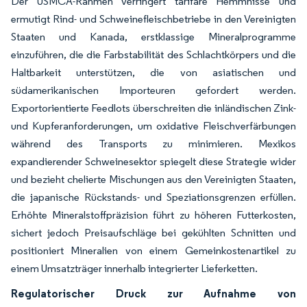
Der USMCA-Rahmen verringert tarifäre Hemmnisse und
ermutigt Rind- und Schweinefleischbetriebe in den Vereinigten
Staaten und Kanada, erstklassige Mineralprogramme
einzuführen, die die Farbstabilität des Schlachtkörpers und die
Haltbarkeit unterstützen, die von asiatischen und
südamerikanischen Importeuren gefordert werden.
Exportorientierte Feedlots überschreiten die inländischen Zink-
und Kupferanforderungen, um oxidative Fleischverfärbungen
während des Transports zu minimieren. Mexikos
expandierender Schweinesektor spiegelt diese Strategie wider
und bezieht chelierte Mischungen aus den Vereinigten Staaten,
die japanische Rückstands- und Speziationsgrenzen erfüllen.
Erhöhte Mineralstoffpräzision führt zu höheren Futterkosten,
sichert jedoch Preisaufschläge bei gekühlten Schnitten und
positioniert Mineralien von einem Gemeinkostenartikel zu
einem Umsatzträger innerhalb integrierter Lieferketten.
Regulatorischer Druck zur Aufnahme von