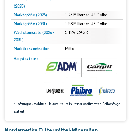
(2025)
Marktgröße (2026)
1.23 Milliarden US-Dollar
Marktgröße (2031)
1.58 Milliarden US-Dollar
Wachstumsrate (2026 -
5.12% CAGR
2031)
Marktkonzentration
Mittel
Bild © Mordor Intelligence. Wiederverwendung erfordert Namensnennung gem
Hauptakteure
*Haftungsausschluss: Hauptakteure in keiner bestimmten Reihenfolge
sortiert
Nordamerika Futtermittel-Mineralien