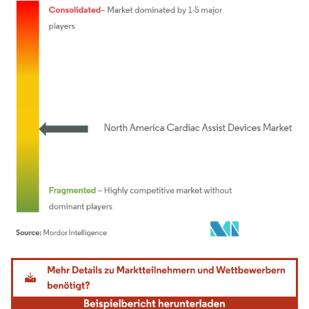
Bild © Mordor Intelligence. Wiederverwendung erfordert Namensnennung gemäß