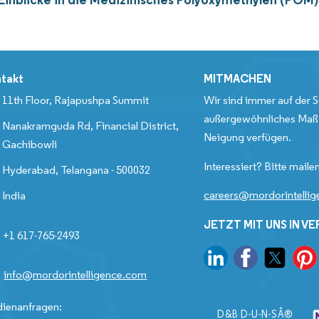
takt
MITMACHEN
11th Floor, Rajapushpa Summit
Wir sind immer auf der S
außergewöhnliches Maß 
Nanakramguda Rd, Financial District,
Neigung verfügen.
Gachibowli
Interessiert? Bitte mailen
Hyderabad, Telangana - 500032
careers@mordorintelli
India
JETZT MIT UNS IN V
+1 617-765-2493
info@mordorintelligence.com
ienanfragen:
D&B D-U-N-SÂ®