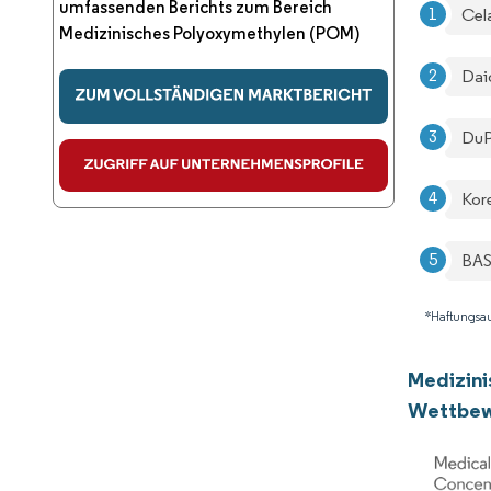
umfassenden Berichts zum Bereich
Cel
Medizinisches Polyoxymethylen (POM)
Dai
DuP
Kor
BAS
*Haftungsau
Medizini
Wettbew