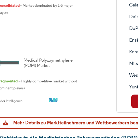
Cel
Daic
DuP
Ens
Kore
Mits
Wes
Yunt
Einblicke in die Medizinisches Polyoxymethylen (POM