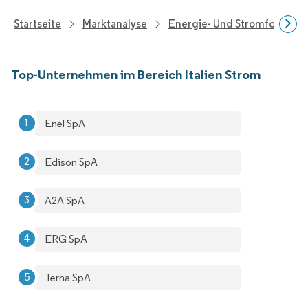
Startseite
Marktanalyse
Energie- Und Stromforschu
Top-Unternehmen im Bereich Italien Strom
Enel SpA
Edison SpA
A2A SpA
ERG SpA
Terna SpA