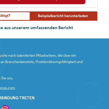
che aus unserem umfassenden Bericht
uche nach talentierten Mitarbeitern, die über ein
an Branchenkenntnis, Problemlösungsfähigkeit und
 Sie uns.
gence.com
ERBINDUNG TRETEN