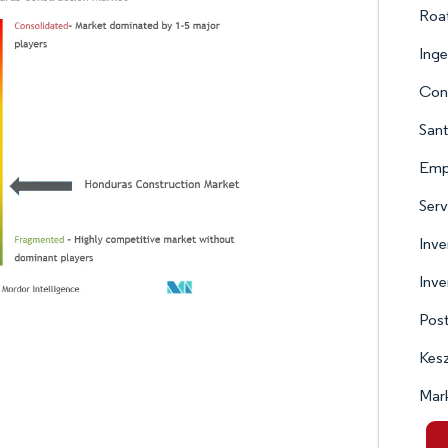
Roat
Inge
Con
San
Empr
Serv
Inve
Inve
Post
Kes
Mark