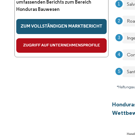
umfassenden Berichts zum Bereich
Sal
Honduras Bauwesen
Roa
Ing
Con
San
*Haftungsau
Hondura
Wettbew