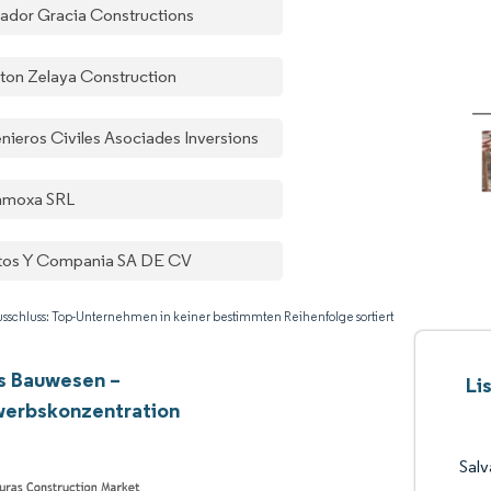
vador Gracia Constructions
ton Zelaya Construction
enieros Civiles Asociades Inversions
moxa SRL
tos Y Compania SA DE CV
sschluss: Top-Unternehmen in keiner bestimmten Reihenfolge sortiert
s Bauwesen –
Li
erbskonzentration
Salv