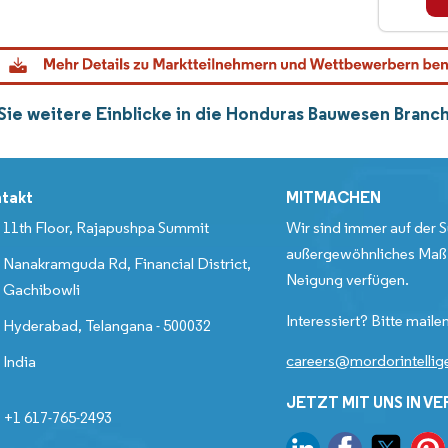
 Sie weitere Einblicke in die Honduras Bauwesen Bran
takt
MITMACHEN
11th Floor, Rajapushpa Summit
Wir sind immer auf der S
außergewöhnliches Maß 
Nanakramguda Rd, Financial District,
Neigung verfügen.
Gachibowli
Interessiert? Bitte mailen
Hyderabad, Telangana - 500032
careers@mordorintelli
India
JETZT MIT UNS IN V
+1 617-765-2493