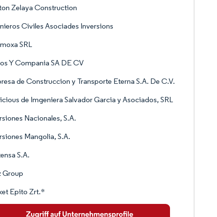
on Zelaya Construction
nieros Civiles Asociades Inversions
moxa SRL
tos Y Compania SA DE CV
esa de Construccion y Transporte Eterna S.A. De C.V.
icious de Imgeniera Salvador Garcia y Asociados, SRL
rsiones Nacionales, S.A.
rsiones Mangolia, S.A.
ensa S.A.
z Group
et Epito Zrt.*