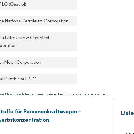
PLC (Castrol)
na National Petroleum Corporation
na Petroleum & Chemical
poration
onMobil Corporation
al Dutch Shell PLC
sschluss: Top-Unternehmen in keiner bestimmten Reihenfolge sortiert
toffe für Personenkraftwagen –
List
erbskonzentration