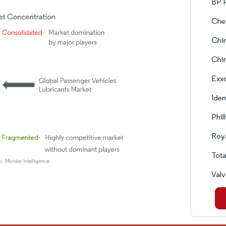
BP P
Che
Chin
Chin
Exx
Idem
Phil
Roya
Tota
Valv