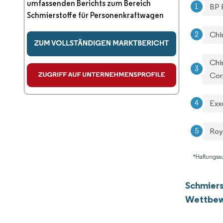
umfassenden Berichts zum Bereich
BP 
Schmierstoffe für Personenkraftwagen
Chi
Chi
Cor
Exx
Roy
*Haftungsau
Schmiers
Wettbew