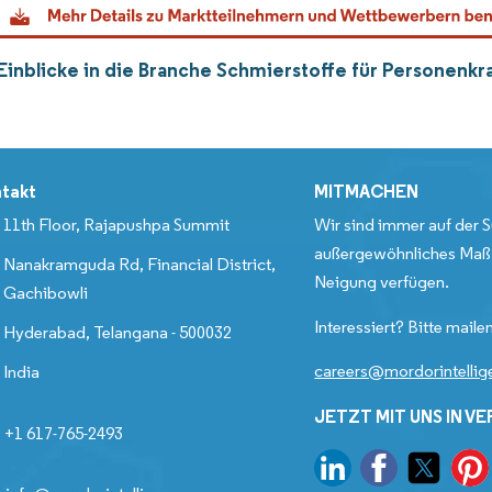
Einblicke in die Branche Schmierstoffe für Personenk
takt
MITMACHEN
11th Floor, Rajapushpa Summit
Wir sind immer auf der S
außergewöhnliches Maß 
Nanakramguda Rd, Financial District,
Neigung verfügen.
Gachibowli
Interessiert? Bitte mailen
Hyderabad, Telangana - 500032
careers@mordorintelli
India
JETZT MIT UNS IN V
+1 617-765-2493