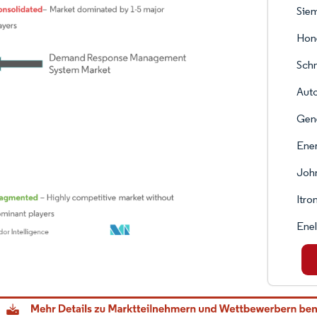
Sie
Hone
Schn
Auto
Gen
Ene
John
Itron
Ene