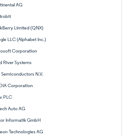
tinental AG
trobit
kBerry Limited (QNX)
le LLC (Alphabet Inc.)
osoft Corporation
d River Systems
 Semiconductors N.V.
DIA Corporation
iv PLC
ech Auto AG
tor Informatik GmbH
neon Technologies AG