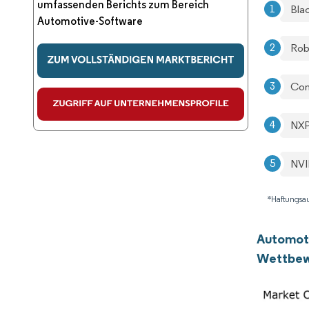
umfassenden Berichts zum Bereich
Bla
Automotive-Software
Rob
Con
NXP
NVI
*Haftungsau
Automot
Wettbew