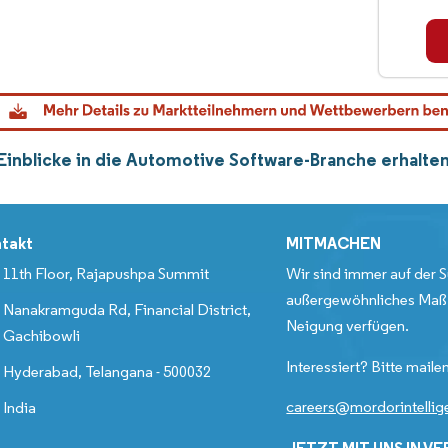
Einblicke in die Automotive Software-Branche erhalte
takt
MITMACHEN
11th Floor, Rajapushpa Summit
Wir sind immer auf der S
außergewöhnliches Maß 
Nanakramguda Rd, Financial District,
Neigung verfügen.
Gachibowli
Interessiert? Bitte mailen
Hyderabad, Telangana - 500032
careers@mordorintelli
India