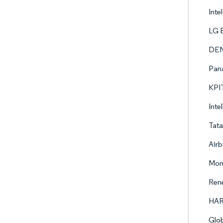
Inte
LG E
DEN
Pan
KPIT
Intel
Tata
Airb
Mon
Rene
HAR
Glob