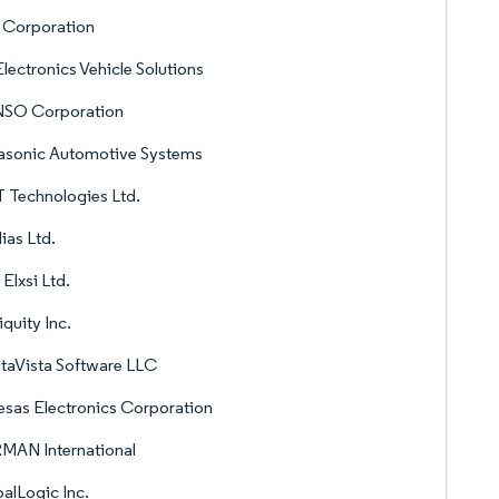
l Corporation
lectronics Vehicle Solutions
SO Corporation
asonic Automotive Systems
 Technologies Ltd.
lias Ltd.
 Elxsi Ltd.
iquity Inc.
taVista Software LLC
sas Electronics Corporation
MAN International
alLogic Inc.