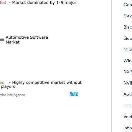
Con
Elek
Blac
Goog
Micr
Win
NXP
NVI
Apt
TTT
Vec
Infi