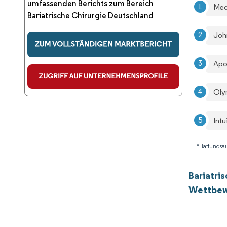
umfassenden Berichts zum Bereich
Med
Bariatrische Chirurgie Deutschland
Joh
Apo
Oly
Intu
*Haftungsau
Bariatri
Wettbew