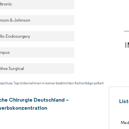
tronic
nson & Johnson
llo Endosurgery
mpus
itive Surgical
sschluss: Top-Unternehmen in keiner bestimmten Reihenfolge sortiert
sche Chirurgie Deutschland –
Lis
erbskonzentration
Med