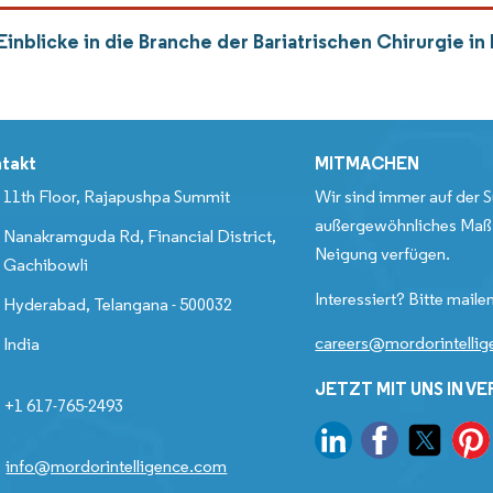
Einblicke in die Branche der Bariatrischen Chirurgie 
takt
MITMACHEN
11th Floor, Rajapushpa Summit
Wir sind immer auf der S
außergewöhnliches Maß 
Nanakramguda Rd, Financial District,
Neigung verfügen.
Gachibowli
Interessiert? Bitte mailen
Hyderabad, Telangana - 500032
careers@mordorintelli
India
JETZT MIT UNS IN V
+1 617-765-2493
info@mordorintelligence.com