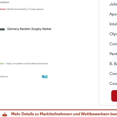
John
Apol
Intu
Oly
Con
Pent
B. 
Con
Coo