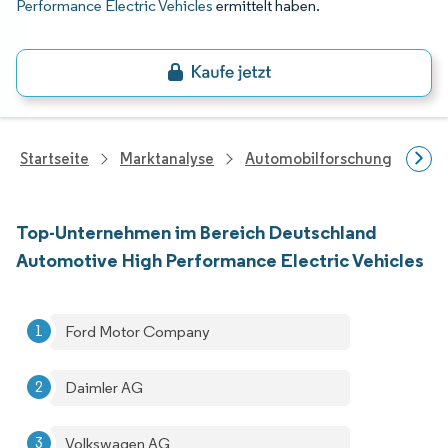
Performance Electric Vehicles
ermittelt haben.
Startseite
Marktanalyse
Automobilforschung
Fah
Top-Unternehmen im Bereich Deutschland
Automotive High Performance Electric Vehicles
Ford Motor Company
Daimler AG
Volkswagen AG