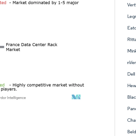
Vert
Leg
Eato
Rit
Mink
nVen
Dell
Hewl
Blac
Pand
Chat
Beld