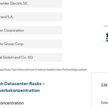
neider Electric SE
rand S.A.
on Corporation
tiv Group Corp.
tal GmbH and Co. KG
sschluss: Top-Unternehmen in keiner bestimmten Reihenfolge sortiert
ch Datacenter-Racks –
Lis
erbskonzentration
Schn