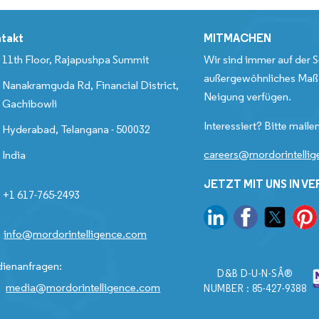
takt
MITMACHEN
11th Floor, Rajapushpa Summit
Wir sind immer auf der S
außergewöhnliches Maß 
Nanakramguda Rd, Financial District,
Neigung verfügen.
Gachibowli
Interessiert? Bitte mailen
Hyderabad, Telangana - 500032
careers@mordorintelli
India
JETZT MIT UNS IN V
+1 617-765-2493
info@mordorintelligence.com
ienanfragen:
D&B D-U-N-SÂ®
media@mordorintelligence.com
NUMBER : 85-427-9388