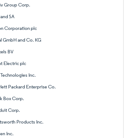
iv Group Corp.
rand SA
n Corporation plc
tal GmbH and Co. KG
els BV
t Electric plc
 Technologies Inc.
ett Packard Enterprise Co.
k Box Corp.
uit Corp.
sworth Products Inc.
en Inc.