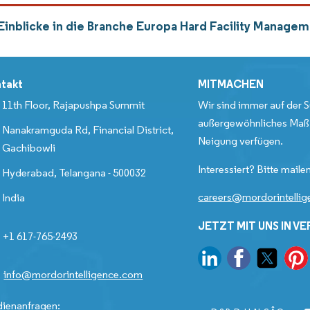
Einblicke in die Branche Europa Hard Facility Manage
takt
MITMACHEN
11th Floor, Rajapushpa Summit
Wir sind immer auf der S
außergewöhnliches Maß 
Nanakramguda Rd, Financial District,
Neigung verfügen.
Gachibowli
Interessiert? Bitte mailen
Hyderabad, Telangana - 500032
careers@mordorintelli
India
JETZT MIT UNS IN V
+1 617-765-2493
info@mordorintelligence.com
ienanfragen: