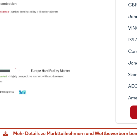
CBR
John
VINC
ISS 
Carr
Jone
Ska
AEC
Ame