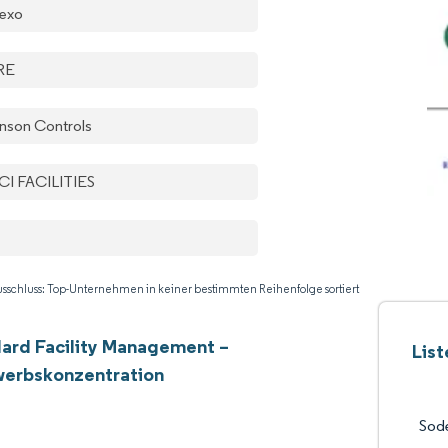
exo
RE
nson Controls
CI FACILITIES
sschluss: Top-Unternehmen in keiner bestimmten Reihenfolge sortiert
ard Facility Management –
Lis
erbskonzentration
Sode