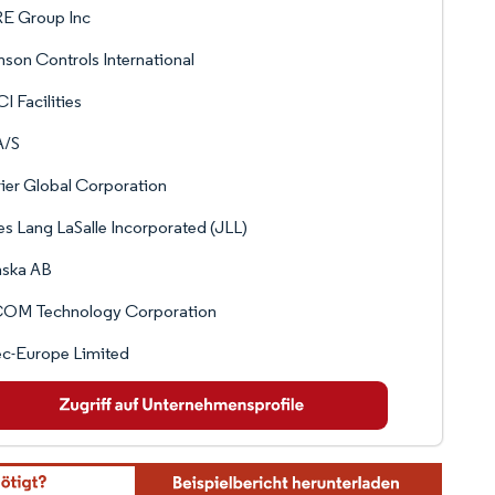
E Group Inc
son Controls International
I Facilities
A/S
ier Global Corporation
s Lang LaSalle Incorporated (JLL)
nska AB
OM Technology Corporation
c-Europe Limited