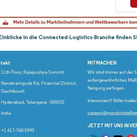
Einblicke in die Connected-Logistics-Branche finden 
takt
MITMACHEN
11th Floor, Rajapushpa Summit
Wir sind immer auf der S
außergewöhnliches Maß 
Nanakramguda Rd, Financial District,
Neigung verfügen.
Gachibowli
Interessiert? Bitte mailen
Hyderabad, Telangana - 500032
careers@mordorintelli
India
JETZT MIT UNS IN V
+1 617-765-2493