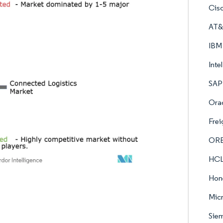
Cisc
AT&T
IBM
Inte
SAP
Orac
Frei
ORB
HCL 
Hone
Micr
Sie