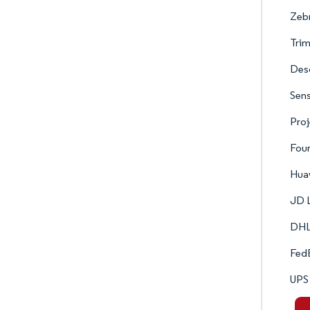
Zebr
Trim
Des
Sens
Proj
Four
Huaw
JD L
DHL
Fed
UPS 