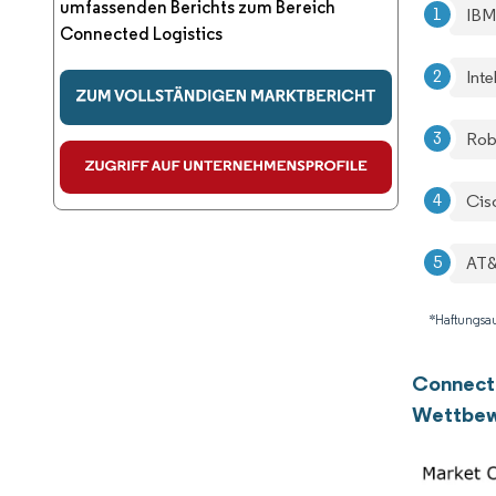
umfassenden Berichts zum Bereich
IBM
Connected Logistics
Int
Rob
Cis
AT&
*Haftungsau
Connecte
Wettbew