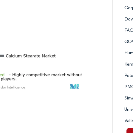
Corp
Dov
FACI
GOV
Hum
Kem
Pet
PMC 
Sinw
Univ
Valt