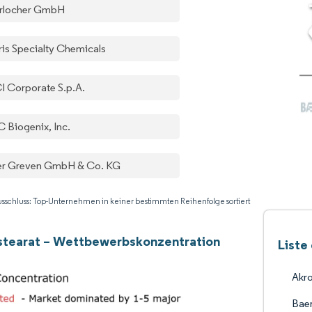
rlocher GmbH
tris Specialty Chemicals
I Corporate S.p.A.
 Biogenix, Inc.
er Greven GmbH & Co. KG
sschluss: Top-Unternehmen in keiner bestimmten Reihenfolge sortiert
stearat – Wettbewerbskonzentration
Liste
Akr
Bae