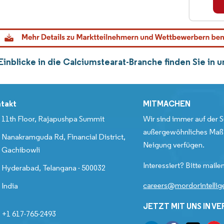
Einblicke in die Calciumstearat-Branche finden Sie in
takt
MITMACHEN
11th Floor, Rajapushpa Summit
Wir sind immer auf der S
außergewöhnliches Maß 
Nanakramguda Rd, Financial District,
Neigung verfügen.
Gachibowli
Interessiert? Bitte mailen
Hyderabad, Telangana - 500032
careers@mordorintelli
India
JETZT MIT UNS IN V
+1 617-765-2493