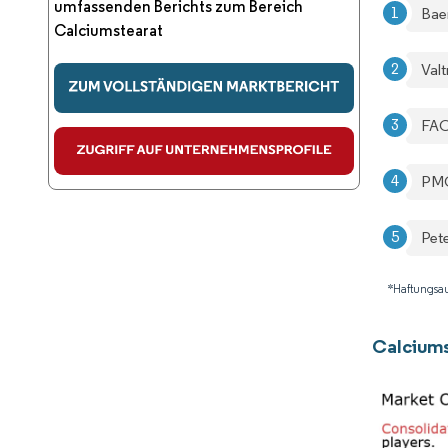
umfassenden Berichts zum Bereich
Bae
Calciumstearat
Val
FAC
PMC
Pet
*Haftungsau
Calcium