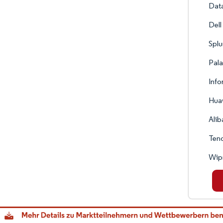
Data
Dell
Splu
Pala
Info
Huaw
Alib
Tenc
Wip