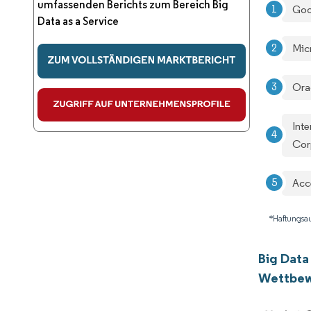
umfassenden Berichts zum Bereich Big
Goo
Data as a Service
Mic
Ora
Int
Cor
Acc
*Haftungsau
Big Data 
Wettbew