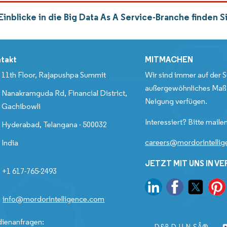
Einblicke in die Big Data As A Service-Branche finden
takt
MITMACHEN
11th Floor, Rajapushpa Summit
Wir sind immer auf der S
außergewöhnliches Maß 
Nanakramguda Rd, Financial District,
Neigung verfügen.
Gachibowli
Interessiert? Bitte mailen
Hyderabad, Telangana - 500032
careers@mordorintelli
India
JETZT MIT UNS IN V
+1 617-765-2493
info@mordorintelligence.com
ienanfragen: