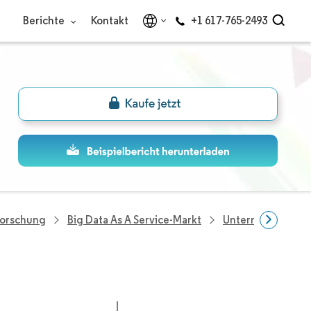
Berichte
Kontakt
+1 617-765-2493
Forschung
Big Data As A Service-Markt
Unternehmen Im Be