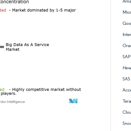
Amaz
Micr
Goo
Inte
Orac
SAP
Hew
SAS 
Acce
Tera
Clou
Snow