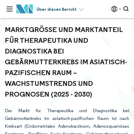
Über diesen Bericht
MARKTGRÖSSE UND MARKTANTEIL F
ÜR THERAPEUTIKA UND D
IAGNOSTIKA BEI G
EBÄRMUTTERKREBS IM ASIATISCH-P
AZIFISCHEN RAUM – W
ACHSTUMSTRENDS UND P
ROGNOSEN (2025 - 2030)
Der Markt für Therapeutika und Diagnostika bei
Gebärmutterkrebs im asiatisch-pazifischen Raum ist nach
Krebsart (Endometriales Adenokarzinom, Adenosquamöses
Karzinom, Papilläres Serös-Karzinom, Gebärmuttersarkom),