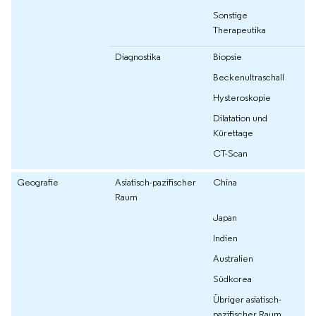
Sonstige
Therapeutika
Diagnostika
Biopsie
Beckenultraschall
Hysteroskopie
Dilatation und
Kürettage
CT-Scan
Geografie
Asiatisch-pazifischer
China
Raum
Japan
Indien
Australien
Südkorea
Übriger asiatisch-
pazifischer Raum