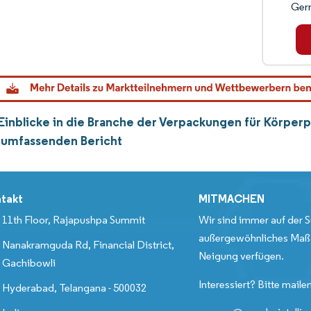
Ger
inblicke in die Branche der Verpackungen für Körperpf
umfassenden Bericht
takt
MITMACHEN
11th Floor, Rajapushpa Summit
Wir sind immer auf der S
außergewöhnliches Maß 
Nanakramguda Rd, Financial District,
Neigung verfügen.
Gachibowli
Interessiert? Bitte mailen
Hyderabad, Telangana - 500032