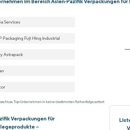
rnehmen im Bereich Asien-Pazifik Verpackungen fü
éa Services
 Packaging Fuji Hing Industrial
ry Astrapack
gan
cor
sschluss: Top-Unternehmen in keiner bestimmten Reihenfolge sortiert
zifik Verpackungen für
List
flegeprodukte –
V