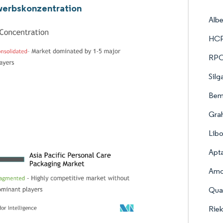
erbskonzentration
Alb
HCP
RPC 
Silg
Bem
Gra
Lib
Apta
Amc
Quad
Riek