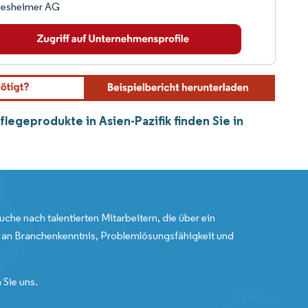
resheimer AG
legeprodukte in Asien-Pazifik finden Sie in
uche nach talentierten Mitarbeitern, die über ein
an Branchenkenntnis, Problemlösungsfähigkeit und
 Sie uns.