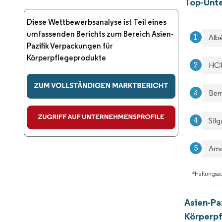
Top-Unte
Diese Wettbewerbsanalyse ist Teil eines
umfassenden Berichts zum Bereich Asien-
Alb
Pazifik Verpackungen für
Körperpflegeprodukte
HCP
Ber
Sil
Am
*Haftungsau
Asien-Pa
Körperp