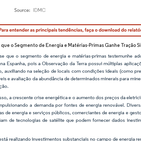
rdor Intelligence. O reuso requer atribuição conforme CC BY 4.0.
 que o Segmento de Energia e Matérias-Primas Ganhe Tração Sig
se que o segmento de energia e matérias-primas testemunhe ado
e na Espanha, pois a Observação da Terra possui múltiplas aplicaç
, auxiliando na seleção de locais com condições ideais (como pr
eis e avaliação da abundância de determinados minerais para min
ção.
sso, a crescente crise energética e o aumento dos preços da eletric
mpulsionando a demanda por fontes de energia renovável. Divers
s de energia e serviços públicos, comerciantes de energia e gest
iam de tecnologias de satélite que podem fornecer dados inest
está realizando investimentos substanciais no campo de energia re