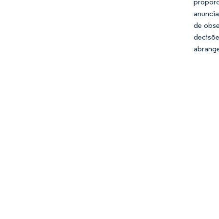
propor
anuncia
de obse
decisõe
abrange