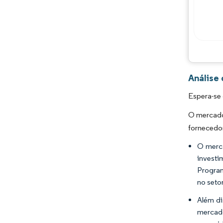
Análise
Espera-se 
O mercado
fornecedor
O merca
investi
Program
no seto
Além di
mercado