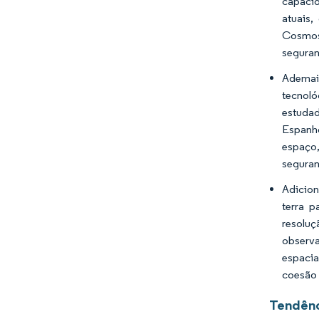
capacid
atuais,
Cosmos 
seguran
Ademais
tecnoló
estudad
Espanho
espaço,
seguran
Adicion
terra p
resoluç
observa
espacia
coesão d
Tendênc