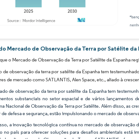
*Isen
nenhu
Imagem © Mordor Intelligence. O reuso requer atribuição conforme CC BY 4.0.
 do Mercado de Observação da Terra por Satélite da 
que o Mercado de Observação da Terra por Satélite da Espanha reg
 de observação da terra por satélite da Espanha tem testemunhado
es de mercado como SATLANTIS, Alen Space, etc., aliado à crescent
do de observação da terra por satélite da Espanha tem testemunha
mentos substanciais no setor espacial e de vários lançamentos 
a Nacional de Observação da Terra por Satélite. Além disso, as cr
r de defesa e segurança, estão impulsionando o mercado de observaçã
sso, a inovação tecnológica contínua no mercado de observação da 
 no país para oferecer soluções para desafios ambientais está 