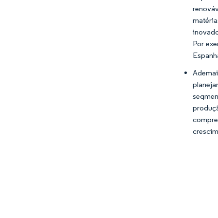
renováv
matéria
inovado
Por exe
Espanha
Ademais
planeja
segment
produçã
compree
crescim