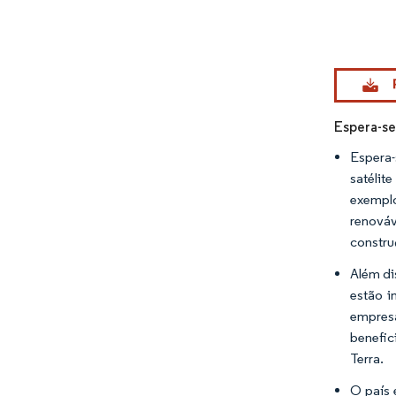
Imagem © Mo
Espera-se
Espera-
satélit
exemplo
renováv
constru
Além di
estão i
empresa
benefic
Terra.
O país 