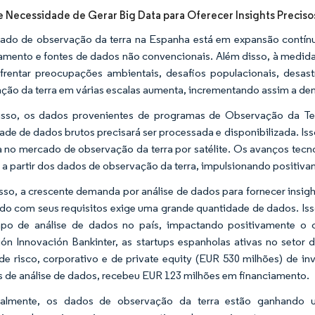
 Necessidade de Gerar Big Data para Oferecer Insights Preciso
do de observação da terra na Espanha está em expansão contínu
amento e fontes de dados não convencionais. Além disso, à medi
frentar preocupações ambientais, desafios populacionais, desas
ção da terra em várias escalas aumenta, incrementando assim a dem
isso, os dados provenientes de programas de Observação da Te
ade de dados brutos precisará ser processada e disponibilizada. 
a no mercado de observação da terra por satélite. Os avanços tecn
s a partir dos dados de observação da terra, impulsionando positi
sso, a crescente demanda por análise de dados para fornecer insigh
do com seus requisitos exige uma grande quantidade de dados. Iss
po de análise de dados no país, impactando positivamente o
ón Innovación Bankinter, as startups espanholas ativas no seto
 de risco, corporativo e de private equity (EUR 530 milhões) de i
s de análise de dados, recebeu EUR 123 milhões em financiamento.
nalmente, os dados de observação da terra estão ganhando uso