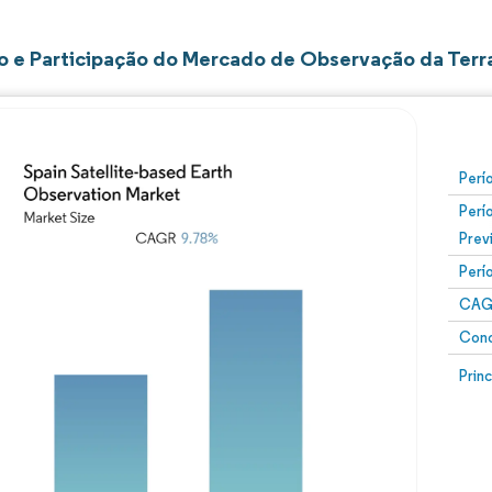
 e Participação do Mercado de Observação da Terra
Perí
Perí
Prev
Perí
CAG
Conc
Prin