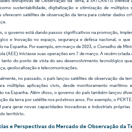
ades disruptivas de Observação da Terra, a SATLANTIS oferece 
 como sustentabilidade, digitalização e otimização de múltipl
oferecem satélites de observação da terra para coletar dados crí
ça.
, o governo está dando passos significativos na promoção, impl
gico e inovação no espaço, segurança e defesa nacional, o que
o na Espanha. Por exemplo, em março de 2023, o Conselho de Minis
la (AEE) iniciasse suas operações em 7 de março. A recém-criada a
 tanto do ponto de vista do seu desenvolvimento tecnológico qu
ça, geolocalização e telecomunicações.
almente, no passado, o país lançou satélites de observação da t
ara múltiplas aplicações civis, desde monitoramento marítimo 
ão na Espanha. Além disso, o governo do país também lançou diver
ção da terra por satélite nos próximos anos. Por exemplo, o PERT
l para gerar novas capacidades inovadoras e industriais própria
o território.
ias e Perspectivas do Mercado de Observação da Ter