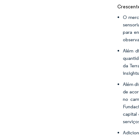
Crescente
O merca
sensori
para en
observa
Além d
quantid
da Terr
insight
Além di
de acor
no cam
Fundaci
capital
serviço
Adicio