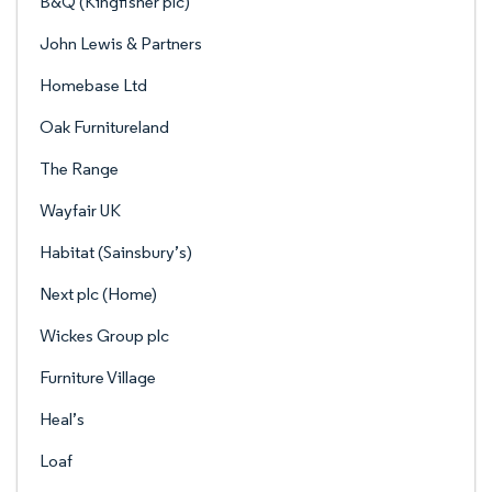
B&Q (Kingfisher plc)
John Lewis & Partners
Homebase Ltd
Oak Furnitureland
The Range
Wayfair UK
Habitat (Sainsbury’s)
Next plc (Home)
Wickes Group plc
Furniture Village
Heal’s
Loaf