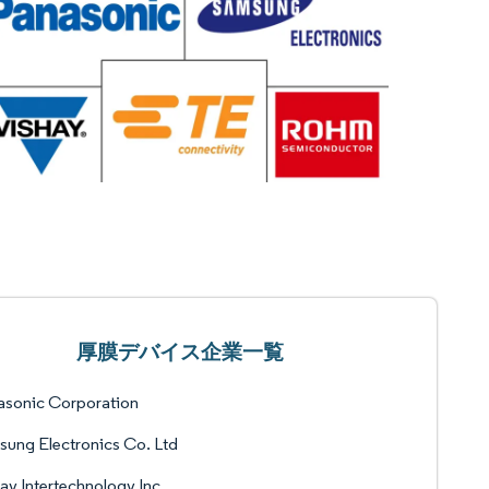
厚膜デバイス企業一覧
asonic Corporation
ung Electronics Co. Ltd
ay Intertechnology Inc.