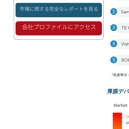
Sam
TE 
Vis
RO
*免責事項
厚膜デバ