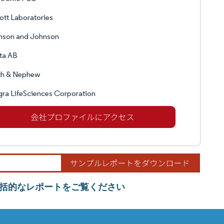
tt Laboratories
nson and Johnson
ta AB
th & Nephew
gra LifeSciences Corporation
括的なレポートをご覧ください