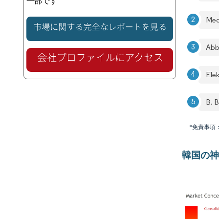
一部です
Med
Abb
Ele
B. 
*免責事項
韓国の神