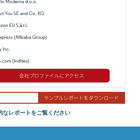
io Moderna d.o.o.
ut You SE and Co. KG
on EU S.à r.l.
xpress (Alibaba Group)
 Inc.
.com (Inditex)
的なレポートをご覧ください