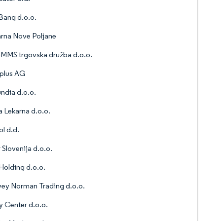
Bang d.o.o.
rna Nove Poljane
MMS trgovska družba d.o.o.
plus AG
dia d.o.o.
 Lekarna d.o.o.
ol d.d.
 Slovenija d.o.o.
Holding d.o.o.
ey Norman Trading d.o.o.
 Center d.o.o.