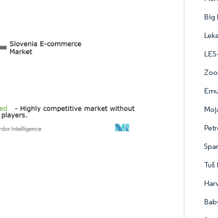
Big 
Leka
LES-
Zoo
Emun
Moja
Petr
Spar
Tuš 
Harv
Baby