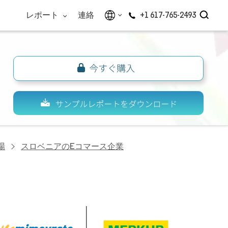
レポート
連絡
+1 617-765-2493
場
スロベニアのEコマース企業