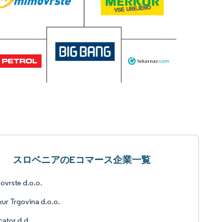
スロベニアのEコマース企業一覧
vrste d.o.o.
ur Trgovina d.o.o.
ator d.d.