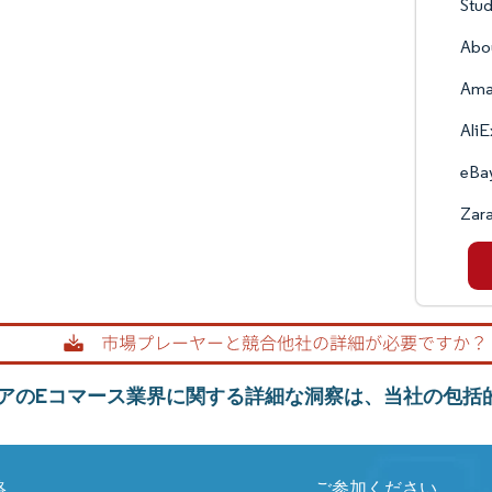
Stud
Abo
Amaz
AliE
eBay
Zara
アのEコマース業界に関する詳細な洞察は、当社の包括
絡
ご参加ください