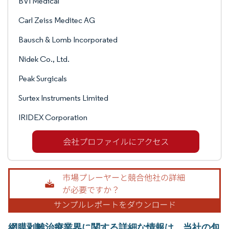
BVI Medical
Carl Zeiss Meditec AG
Bausch & Lomb Incorporated
Nidek Co., Ltd.
Peak Surgicals
Surtex Instruments Limited
IRIDEX Corporation
網膜剥離治療業界に関する詳細な情報は、当社の包