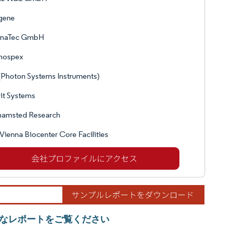
gene
naTec GmbH
nospex
(Photon Systems Instruments)
it Systems
hamsted Research
Vienna Biocenter Core Facilities
なレポートをご覧ください