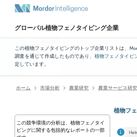
グローバル植物フェノタイピング企業
植物フェノタイピングのトップ企業
この植物フェノタイピングのトップ企業リストは、Mordor
調査を通じて作成したものであり、
植物フェノタイピ
定しています。
ホーム
市場分析
農業研究
農業サービス研
植物フ
この競争環境の分析は、植物フェノタイ
ピングに関する包括的なレポートの一部
Hei