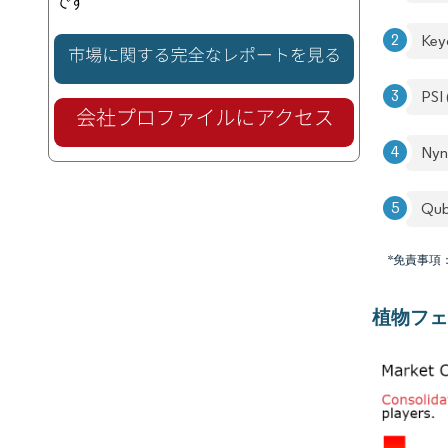
です
Key
PSI
Nyn
Qub
*免責事項
植物フェ