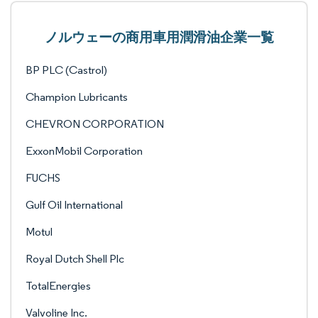
ノルウェーの商用車用潤滑油企業一覧
BP PLC (Castrol)
Champion Lubricants
CHEVRON CORPORATION
ExxonMobil Corporation
FUCHS
Gulf Oil International
Motul
Royal Dutch Shell Plc
TotalEnergies
Valvoline Inc.