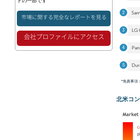
トの一部です
Sam
LG 
Pan
Dura
*免責事項
北米コン