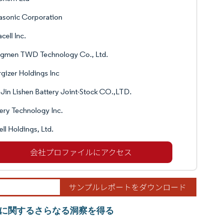
asonic Corporation
cell Inc.
ngmen TWD Technology Co., Ltd.
gizer Holdings Inc
Jin Lishen Battery Joint-Stock CO.,LTD.
ery Technology Inc.
ll Holdings, Ltd.
に関するさらなる洞察を得る