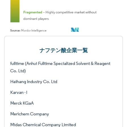
ナフテン酸企業一覧
fulltime (Anhui Fulltime Specialized Solvent & Reagent
Co. Ltd)
Haihang Industry Co. Ltd
Karvan - l
Merck KGaA
Merichem Company
Midas Chemical Company Limited