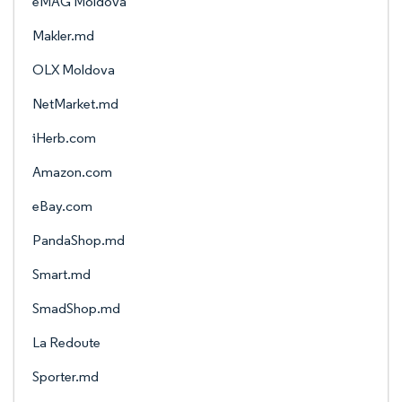
eMAG Moldova
Makler.md
OLX Moldova
NetMarket.md
iHerb.com
Amazon.com
eBay.com
PandaShop.md
Smart.md
SmadShop.md
La Redoute
Sporter.md