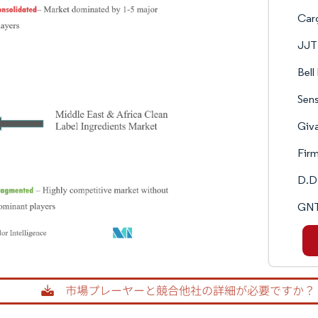
Cargi
JJT
Bell
Sens
Giv
Fir
D.D.
GNT