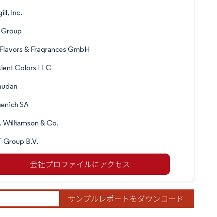
ll, Inc.
 Group
 Flavors & Fragrances GmbH
ient Colors LLC
audan
menich SA
 Williamson & Co.
 Group B.V.