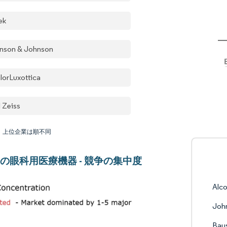
ek
nson & Johnson
ilorLuxottica
l Zeiss
：上位企業は順不同
の眼科用医療機器 - 競争の集中度
Alc
John
Bau