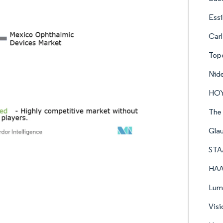
Essi
Carl
Top
Nid
HO
The
Gla
STA
HAA
Lumi
Visi