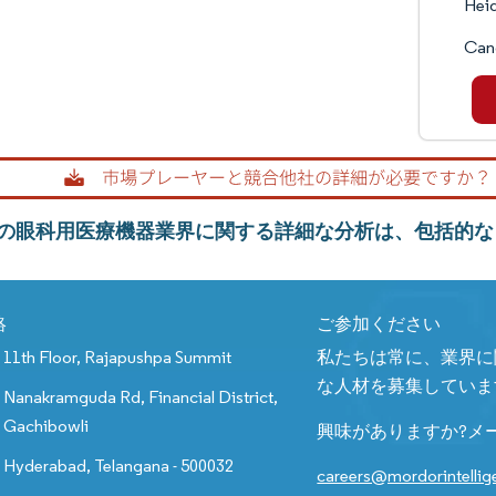
Heid
Can
の眼科用医療機器業界に関する詳細な分析は、包括的な
絡
ご参加ください
11th Floor, Rajapushpa Summit
私たちは常に、業界に
な人材を募集していま
Nanakramguda Rd, Financial District,
Gachibowli
興味がありますか?メ
Hyderabad, Telangana - 500032
careers@mordorintelli