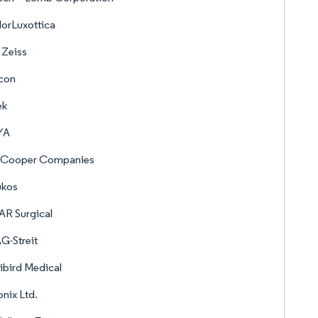
lorLuxottica
 Zeiss
con
ek
YA
 Cooper Companies
ukos
AR Surgical
G-Streit
bird Medical
onix Ltd.