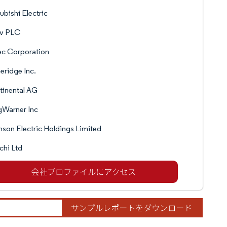
ubishi Electric
iv PLC
ec Corporation
eridge Inc.
tinental AG
gWarner Inc
son Electric Holdings Limited
chi Ltd