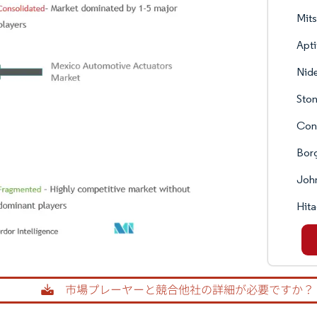
Mits
Apt
Nid
Ston
Con
Bor
John
Hita