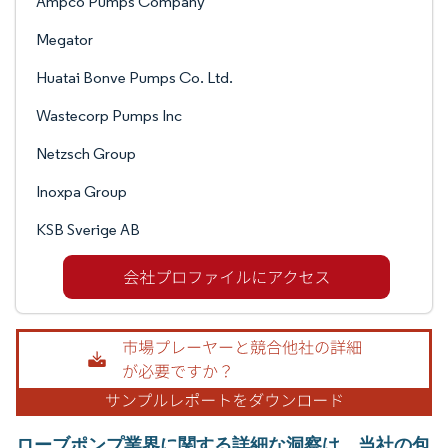
Ampco Pumps Company
Megator
Huatai Bonve Pumps Co. Ltd.
Wastecorp Pumps Inc
Netzsch Group
Inoxpa Group
KSB Sverige AB
ローブポンプ業界に関する詳細な洞察は、当社の包