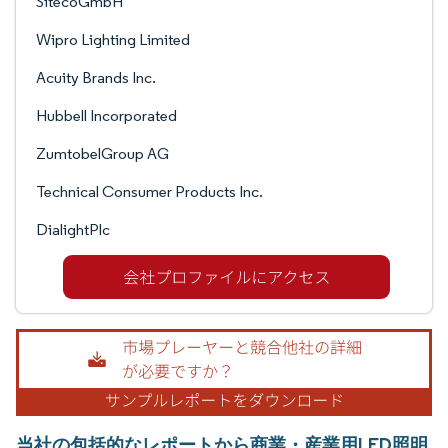
SitecoGmbH
Wipro Lighting Limited
Acuity Brands Inc.
Hubbell Incorporated
ZumtobelGroup AG
Technical Consumer Products Inc.
DialightPlc
当社の包括的なレポートから商業・産業用LED照明