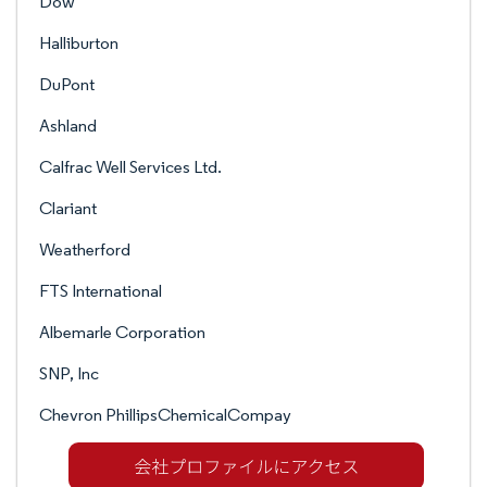
Dow
Halliburton
DuPont
Ashland
Calfrac Well Services Ltd.
Clariant
Weatherford
FTS International
Albemarle Corporation
SNP, Inc
Chevron PhillipsChemicalCompay