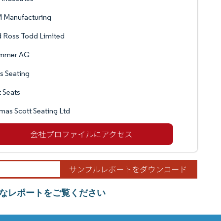
 Manufacturing
 Ross Todd Limited
mmer AG
s Seating
t Seats
as Scott Seating Ltd
なレポートをご覧ください