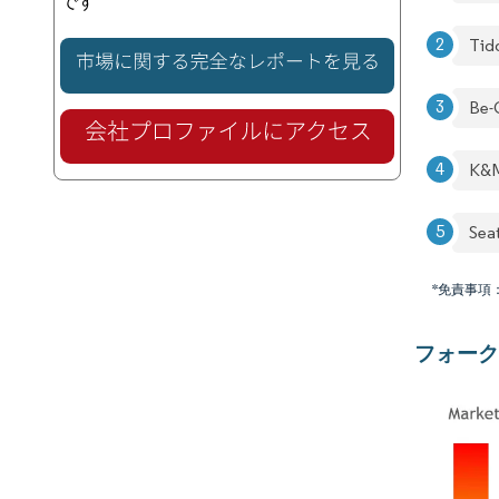
です
Tid
Be-
K&M
Seat
*免責事項
フォーク