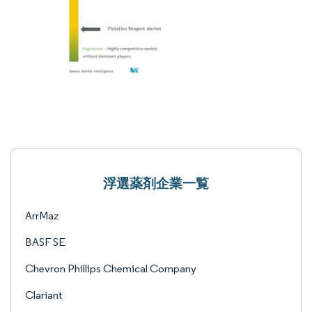
浮選薬剤企業一覧
ArrMaz
BASF SE
Chevron Phillips Chemical Company
Clariant