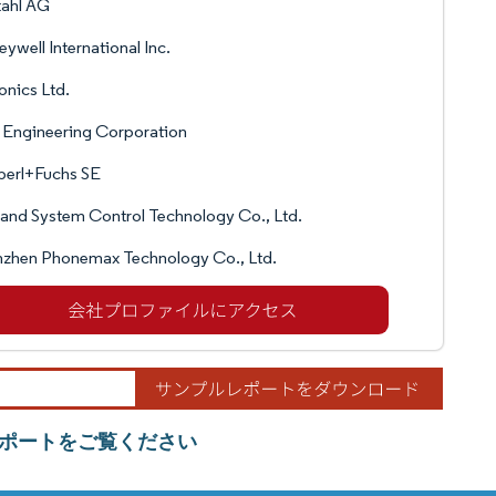
tahl AG
ywell International Inc.
onics Ltd.
 Engineering Corporation
perl+Fuchs SE
and System Control Technology Co., Ltd.
nzhen Phonemax Technology Co., Ltd.
ポートをご覧ください