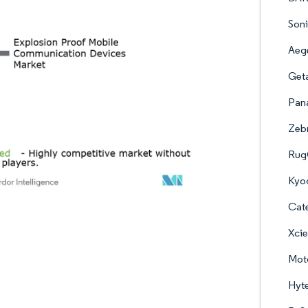
Soni
Aeg
Get
Pana
Zebr
Rug
Kyo
Cate
Xcie
Moto
Hyt