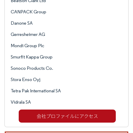
Beatson Clark Ltd
CANPACK Group
Danone SA
Gerresheimer AG
Mondi Group Plc
Smurfit Kappa Group
Sonoco Products Co.
Stora Enso Oyj
Tetra Pak International SA
Vidrala SA