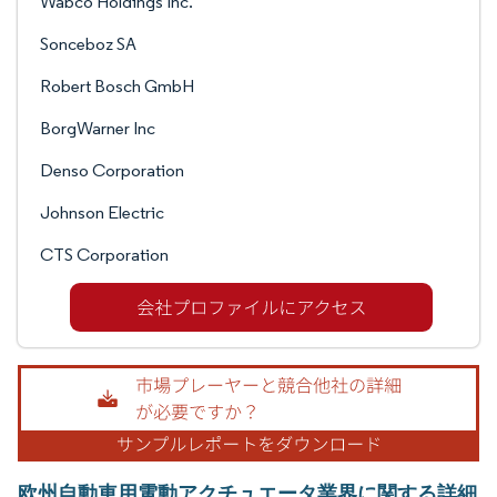
Wabco Holdings Inc.
Sonceboz SA
Robert Bosch GmbH
BorgWarner Inc
Denso Corporation
Johnson Electric
CTS Corporation
欧州自動車用電動アクチュエータ業界に関する詳細