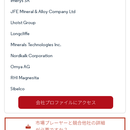
Imerys SA
JFE Mineral & Alloy Company Ltd
Lhoist Group
Longcliffe
Minerals Technologies Inc.
Nordkalk Corporation
Omya AG
RHI Magnesita
Sibelco