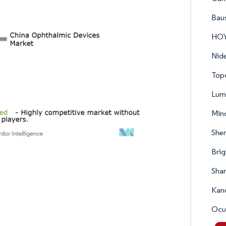
Bau
HOY
Nid
Top
Lum
Mind
Shen
Brig
Shan
Kang
Ocu