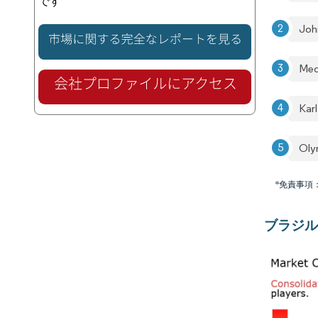
です
Joh
Med
Karl
Oly
*免責事項
ブラジル