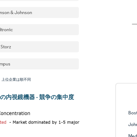
nson & Johnson
tronic
 Storz
mpus
：上位企業は順不同
の内視鏡機器 - 競争の集中度
Bost
Joh
Med