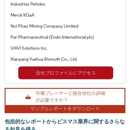
Industrias Peñoles
Merck KGaA
Nui Phao Mining Company Limited
Par Pharmaceutical (Endo International plc)
VIAVI Solutions Inc.
Xianyang Yuehua Bismuth Co., Ltd.
包括的なレポートからビスマス業界に関するさらな
る知見を得る