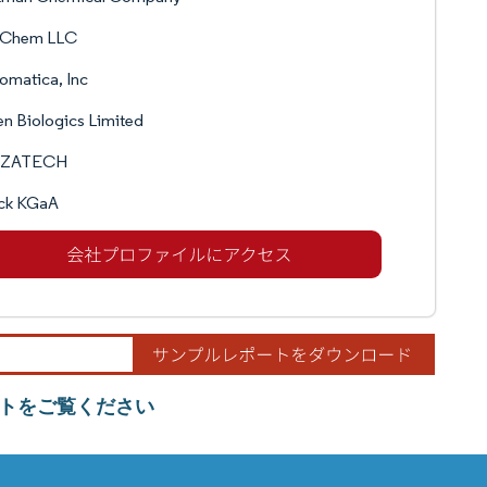
z Chem LLC
omatica, Inc
n Biologics Limited
NZATECH
ck KGaA
トをご覧ください