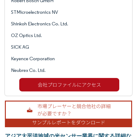
Robert Bosch GmbH
STMicroelectronics NV
Shinkoh Electronics Co. Ltd.
OZ Optics Ltd.
SICK AG
Keyence Corporation
Neubrex Co. Ltd.
アジア太平洋地域の光センサー業界に関する詳細な