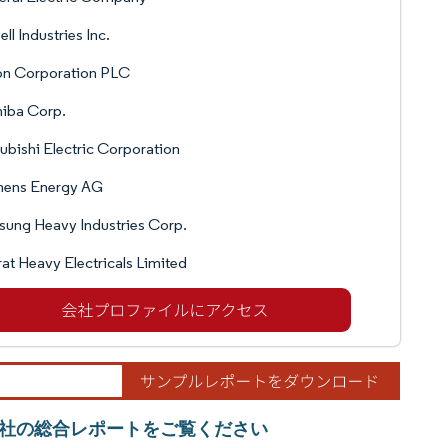
ll Industries Inc.
on Corporation PLC
iba Corp.
ubishi Electric Corporation
mens Energy AG
ung Heavy Industries Corp.
at Heavy Electricals Limited
社の総合レポートをご覧ください