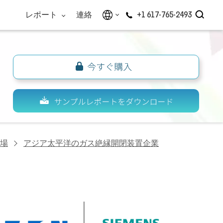
レポート
連絡
+1 617-765-2493
場
アジア太平洋のガス絶縁開閉装置企業