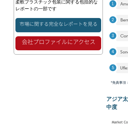
柔軟プラスチック包装に関する包括的な
Amc
レポートの一部です
Berr
Con
Son
Ufle
*免責事項
アジア太
中度