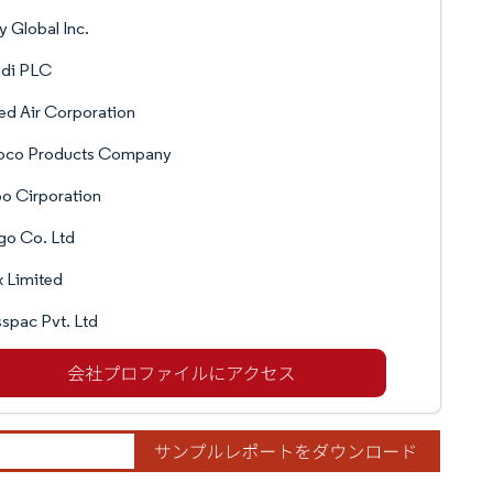
y Global Inc.
di PLC
ed Air Corporation
oco Products Company
o Cirporation
go Co. Ltd
x Limited
spac Pvt. Ltd