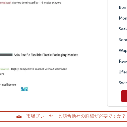
Berr
Mon
Seal
Son
Wap
Ren
Ufle
Swis